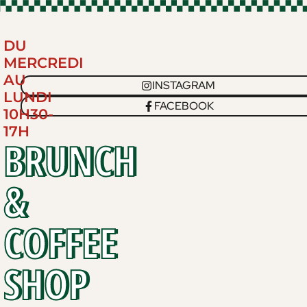
DU
MERCREDI
AU
INSTAGRAM
LUNDI
FACEBOOK
10H30-
17H
BRUNCH
&
COFFEE
SHOP