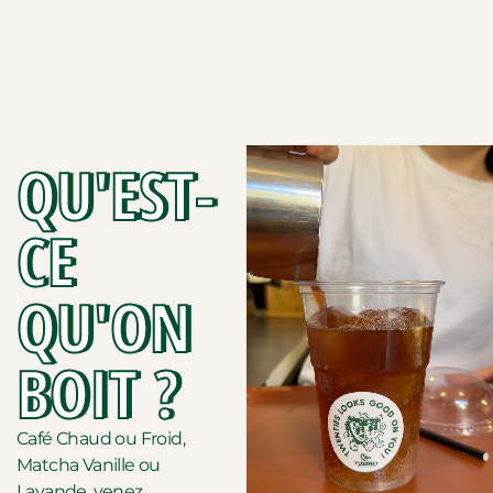
QU'EST-
CE
QU'ON
BOIT ?
Café Chaud ou Froid,
Matcha Vanille ou
Lavande, venez