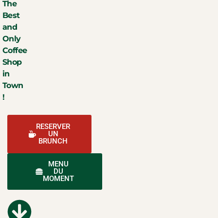
The
Best
and
Only
Coffee
Shop
in
Town
!
RESERVER
UN
BRUNCH
MENU
DU
MOMENT